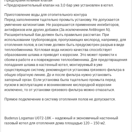
Предохранительный клапан
• Предохранительный клапан на 3,0 бар уже установлен в котел.
Приготовление воды для отопительного контура
Перед заполнением тщательно промыть установку. Не допускается
умягчение катионитами. Не разрешается применение ингибиторов,
антифризов или других добавок (За исключением Antitrogen N).
Расширительный бак должен быть правильно рассчитан. При
использовании трубопроводов, пропускающих кислород, например, для
отопления полов, в системе должен быть предусмотрен разрыв в виде
теплообменника. Котловая вода низкого качества способствует
образованию шлама и приводит к коррозии. Это может привести к
сбоям в работе и к повреждению теплообменника. Для предотвращения
попадания шлама в настенный котел, монтируемый в уже
существующую систему, рекомендуется установка грязевого фильтра в
общую обратную линию. До и после фильтра нужно установить
запорный орган. Если установка была тщательно промыта перед
пуском в эксплуатацию и возникновение кислородной коррозии
исключено, то от установки грязевого фильтра можно отказаться.
Прямое подключение в систему отопления полов не допускается.
Buderus Logamax U072-18K – надежный и экономичный настенный
газовый котел для отопления дома площадью 120 – 150 м2.