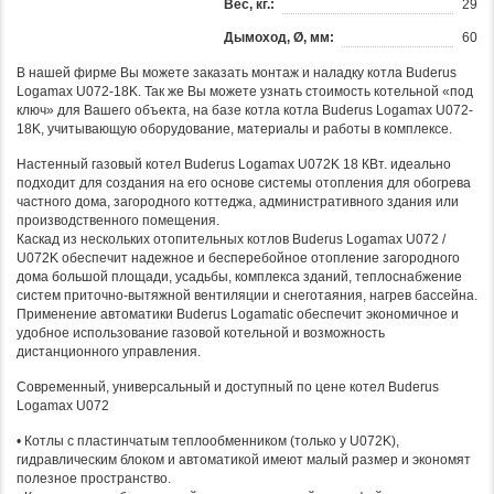
Вес, кг.:
29
Дымоход, Ø, мм:
60
В нашей фирме Вы можете заказать монтаж и наладку котла Buderus
Logamax U072-18K. Так же Вы можете узнать стоимость котельной «под
ключ» для Вашего объекта, на базе котла котла Buderus Logamax U072-
18K, учитывающую оборудование, материалы и работы в комплексе.
Настенный газовый котел Buderus Logamax U072K 18 КВт. идеально
подходит для создания на его основе системы отопления для обогрева
частного дома, загородного коттеджа, административного здания или
производственного помещения.
Каскад из нескольких отопительных котлов Buderus Logamax U072 /
U072K обеспечит надежное и бесперебойное отопление загородного
дома большой площади, усадьбы, комплекса зданий, теплоснабжение
систем приточно-вытяжной вентиляции и снеготаяния, нагрев бассейна.
Применение автоматики Buderus Logamatic обеспечит экономичное и
удобное использование газовой котельной и возможность
дистанционного управления.
Современный, универсальный и доступный по цене котел Buderus
Logamax U072
• Котлы с пластинчатым теплообменником (только у U072K),
гидравлическим блоком и автоматикой имеют малый размер и экономят
полезное пространство.