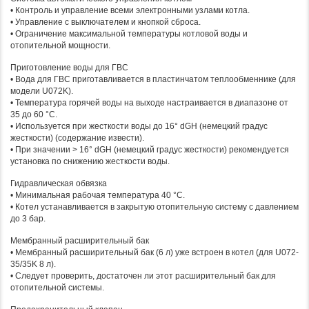
• Контроль и управление всеми электронными узлами котла.
• Управление с выключателем и кнопкой сброса.
• Ограничение максимальной температуры котловой воды и
отопительной мощности.
Приготовление воды для ГВС
• Вода для ГВС приготавливается в пластинчатом теплообменнике (для
модели U072K).
• Температура горячей воды на выходе настраивается в диапазоне от
35 до 60 °C.
• Используется при жесткости воды до 16° dGH (немецкий градус
жесткости) (содержание извести).
• При значении > 16° dGH (немецкий градус жесткости) рекомендуется
установка по снижению жесткости воды.
Гидравлическая обвязка
• Минимальная рабочая температура 40 °C.
• Котел устанавливается в закрытую отопительную систему с давлением
до 3 бар.
Мембранный расширительный бак
• Мембранный расширительный бак (6 л) уже встроен в котел (для U072-
35/35K 8 л).
• Следует проверить, достаточен ли этот расширительный бак для
отопительной системы.