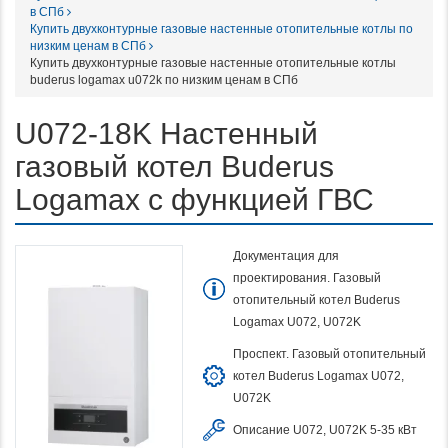
в СПб
Купить двухконтурные газовые настенные отопительные котлы по
низким ценам в СПб
Купить двухконтурные газовые настенные отопительные котлы
buderus logamax u072k по низким ценам в СПб
U072-18K Настенный
газовый котел Buderus
Logamax с функцией ГВС
Документация для
проектирования. Газовый
отопительный котел Buderus
Logamax U072, U072K
Проспект. Газовый отопительный
котел Buderus Logamax U072,
U072K
Описание U072, U072K 5-35 кВт