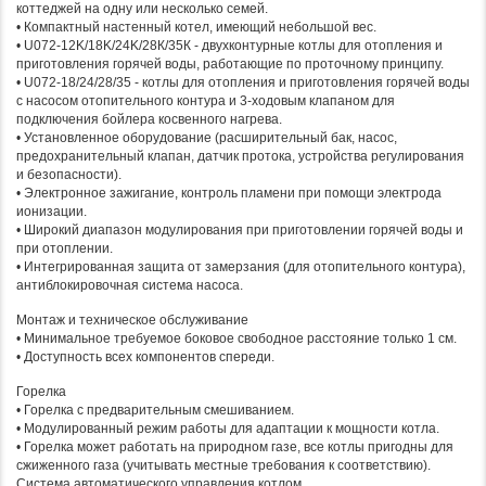
коттеджей на одну или несколько семей.
• Компактный настенный котел, имеющий небольшой вес.
• U072-12K/18K/24K/28К/35К - двухконтурные котлы для отопления и
приготовления горячей воды, работающие по проточному принципу.
• U072-18/24/28/35 - котлы для отопления и приготовления горячей воды
с насосом отопительного контура и 3-ходовым клапаном для
подключения бойлера косвенного нагрева.
• Установленное оборудование (расширительный бак, насос,
предохранительный клапан, датчик протока, устройства регулирования
и безопасности).
• Электронное зажигание, контроль пламени при помощи электрода
ионизации.
• Широкий диапазон модулирования при приготовлении горячей воды и
при отоплении.
• Интегрированная защита от замерзания (для отопительного контура),
антиблокировочная система насоса.
Монтаж и техническое обслуживание
• Минимальное требуемое боковое свободное расстояние только 1 см.
• Доступность всех компонентов спереди.
Горелка
• Горелка с предварительным смешиванием.
• Модулированный режим работы для адаптации к мощности котла.
• Горелка может работать на природном газе, все котлы пригодны для
сжиженного газа (учитывать местные требования к соответствию).
Система автоматического управления котлом