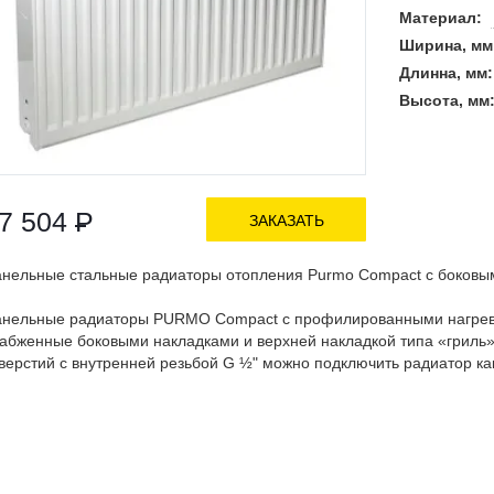
Материал:
Ширина, мм
Длинна, мм:
Высота, мм
7 504
Р
ЗАКАЗАТЬ
нельные стальные радиаторы отопления Purmo Compact с боков
нельные радиаторы PURMO Compact с профилированными нагрев
абженные боковыми накладками и верхней накладкой типа «гриль
верстий с внутренней резьбой G ½" можно подключить радиатор как 