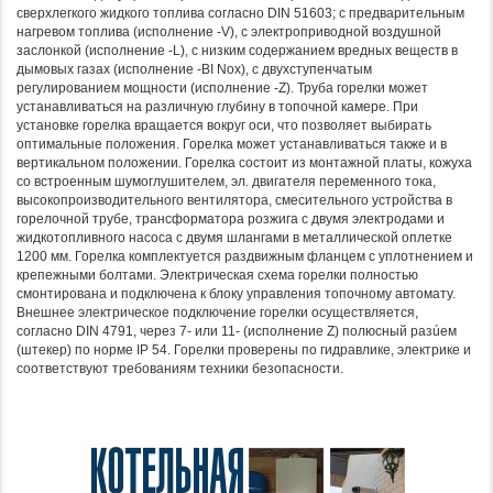
сверхлегкого жидкого топлива согласно DIN 51603; с предварительным
нагревом топлива (исполнение -V), с электроприводной воздушной
заслонкой (исполнение -L), с низким содержанием вредных веществ в
дымовых газах (исполнение -BI Nox), с двухступенчатым
регулированием мощности (исполнение -Z). Труба горелки может
устанавливаться на различную глубину в топочной камере. При
установке горелка вращается вокруг оси, что позволяет выбирать
оптимальные положения. Горелка может устанавливаться также и в
вертикальном положении. Горелка состоит из монтажной платы, кожуха
со встроенным шумоглушителем, эл. двигателя переменного тока,
высокопроизводительного вентилятора, смесительного устройства в
горелочной трубе, трансформатора розжига с двумя электродами и
жидкотопливного насоса с двумя шлангами в металлической оплетке
1200 мм. Горелка комплектуется раздвижным фланцем с уплотнением и
крепежными болтами. Электрическая схема горелки полностью
смонтирована и подключена к блоку управления топочному автомату.
Внешнее электрическое подключение горелки осуществляется,
согласно DIN 4791, через 7- или 11- (исполнение Z) полюсный разúем
(штекер) по норме IP 54. Горелки проверены по гидравлике, электрике и
соответствуют требованиям техники безопасности.