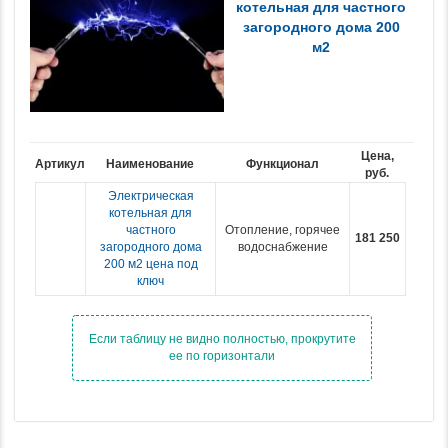
котельная для частного
загородного дома 200
м2
Цена,
Артикул
Наименование
Функционал
руб.
Электрическая
котельная для
частного
Отопление, горячее
181 250
загородного дома
водоснабжение
200 м2 цена под
ключ