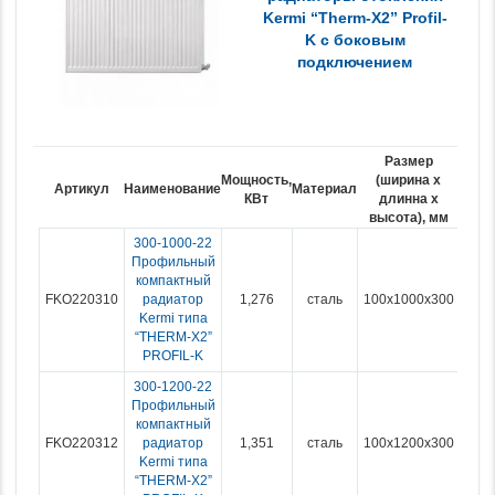
Kermi “Therm-X2” Profil-
K с боковым
подключением
Размер
Мощность,
(ширина x
Вес,
Артикул
Наименование
Материал
КВт
длинна х
кг.
высота), мм
300-1000-22
Профильный
компактный
FKO220310
радиатор
1,276
сталь
100x1000x300
Kermi типа
“THERM-X2”
PROFIL-K
300-1200-22
Профильный
компактный
FKO220312
радиатор
1,351
сталь
100x1200x300
Kermi типа
“THERM-X2”