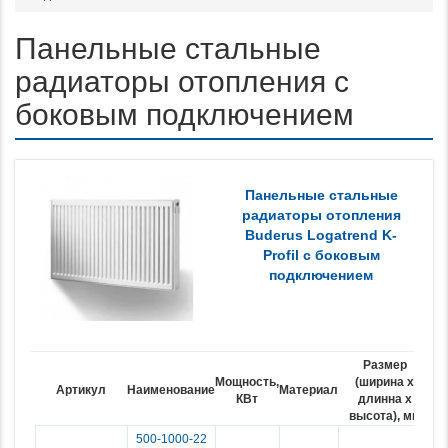
Панельные стальные
радиаторы отопления с
боковым подключением
Панельные стальные
радиаторы отопления
Buderus Logatrend K-
Profil с боковым
подключением
Размер
Мощность,
(ширина x
Ве
Артикул
Наименование
Материал
КВт
длинна х
кг
высота), мм
500-1000-22