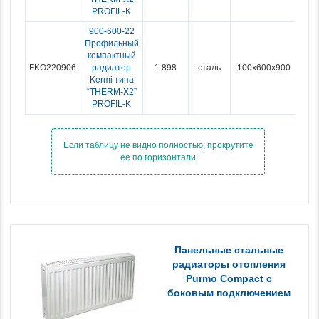
PROFIL-K
900-600-22
Профильный
компактный
FKO220906
радиатор
1.898
сталь
100x600x900
Kermi типа
“THERM-X2”
PROFIL-K
Панельные стальные
радиаторы отопления
Purmo Compact с
боковым подключением