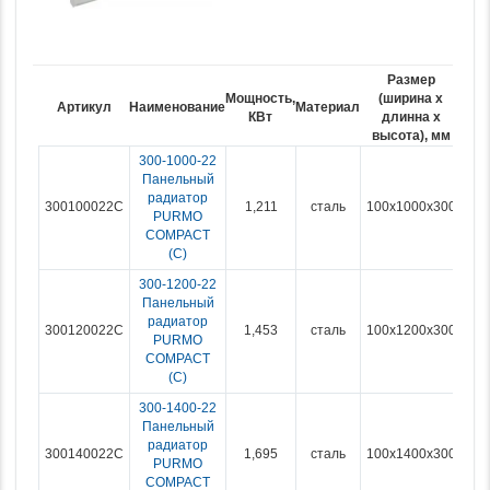
Размер
Мощность,
(ширина x
Вес,
Артикул
Наименование
Материал
КВт
длинна х
кг.
высота), мм
300-1000-22
Панельный
радиатор
300100022C
1,211
сталь
100x1000x300
PURMO
COMPACT
(С)
300-1200-22
Панельный
радиатор
300120022C
1,453
сталь
100x1200x300
PURMO
COMPACT
(С)
300-1400-22
Панельный
радиатор
300140022C
1,695
сталь
100x1400x300
PURMO
COMPACT