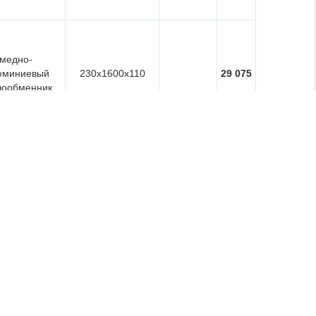
медно-
юминиевый
230x1600x110
29 075
лообменник
медно-
юминиевый
230x1800x110
32 146
лообменник
медно-
юминиевый
230x2000x110
35 217
лообменник