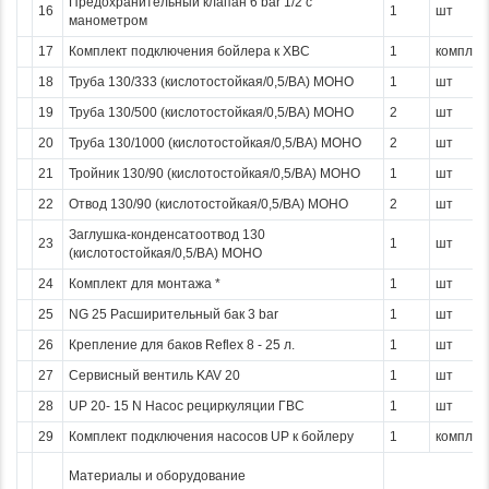
Предохранительный клапан 6 bar 1/2 с
16
1
шт
манометром
17
Комплект подключения бойлера к ХВС
1
компл
18
Труба 130/333 (кислотостойкая/0,5/ВА) МОНО
1
шт
19
Труба 130/500 (кислотостойкая/0,5/ВА) МОНО
2
шт
20
Труба 130/1000 (кислотостойкая/0,5/ВА) МОНО
2
шт
21
Тройник 130/90 (кислотостойкая/0,5/ВА) МОНО
1
шт
22
Отвод 130/90 (кислотостойкая/0,5/ВА) МОНО
2
шт
Заглушка-конденсатоотвод 130
23
1
шт
(кислотостойкая/0,5/ВА) МОНО
24
Комплект для монтажа *
1
шт
25
NG 25 Расширительный бак 3 bar
1
шт
26
Крепление для баков Reflex 8 - 25 л.
1
шт
27
Сервисный вентиль KAV 20
1
шт
28
UP 20- 15 N Насос рециркуляции ГВС
1
шт
29
Комплект подключения насосов UP к бойлеру
1
компл
Материалы и оборудование