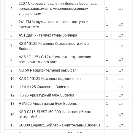
2107 Система управления Buderus Logamatic,
4
погодозависимая, с микропроцессорным
1
шт
управлением
241 FM Модуль отопительного контура со
5
1
шт
смесителем
6
AS1 Датчик температуры бойлера
1
шт
KSS / G125 Комплект безопасности котла
7
1
шт
Buderus
AAS / G 125 / G 124 Комплект подключения
8
1
шт
расширительного бака
9
NG 50 Расширительный бак 6 bar
1
шт
10
KAS 1 / G125 Комплект подключения
1
шт
11
HKV 2 / 25 Коллектор Buderus
1
шт
12
HS 25 Арматурный блок Buderus
1
шт
13
HSM 25 Арматурный блок Buderus
1
шт
KSR G115-SU/ST160-300 Насосная обвязка
14
1
шт
котел - бойлер
15
SU300 Logalux, Бойлер накопительный Buderus
1
шт