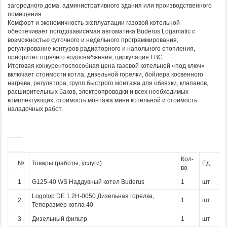
загородного дома, административного здания или производственного
помещения.
Комфорт и экономичность эксплуатации газовой котельной
обеспечивает погодозависимая автоматика Buderus Logamatic с
возможностью суточного и недельного программирования,
регулирование контуров радиаторного и напольного отопления,
приоритет горячего водоснабжения, циркуляция ГВС.
Итоговая конкурентоспособная цена газовой котельной «под ключ»
включает стоимости котла, дизельной горелки, бойлера косвенного
нагрева, регулятора, групп быстрого монтажа для обвязки, клапанов,
расширительных баков, электропроводки и всех необходимых
комплектующих, стоимость монтажа мини котельной и стоимость
наладочных работ.
Кол-
№
Товары (работы, услуги)
Ед.
во
1
G125-40 WS Наддувный котел Buderus
1
шт
Logotop DE 1.2H-0050 Дизельная горелка,
2
1
шт
Тепоразмер котла 40
3
Дизельный фильтр
1
шт