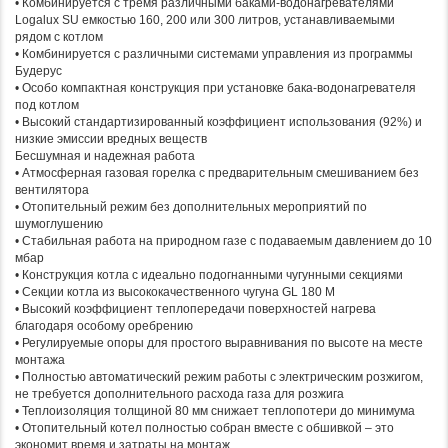
• Комбинируется с тремя различными баками-водонагревателями
Logalux SU емкостью 160, 200 или 300 литров, устанавливаемыми
рядом с котлом
• Комбинируется с различными системами управления из программы
Будерус
• Особо компактная конструкция при установке бака-водонагревателя
под котлом
• Высокий стандартизированный коэффициент использования (92%) и
низкие эмиссии вредных веществ
Бесшумная и надежная работа
• Атмосферная газовая горелка с предварительным смешиванием без
вентилятора
• Отопительный режим без дополнительных мероприятий по
шумоглушению
• Стабильная работа на природном газе с подаваемым давлением до 10
мбар
• Конструкция котла с идеально подогнанными чугунными секциями
• Секции котла из высококачественного чугуна GL 180 M
• Высокий коэффициент теплопередачи поверхностей нагрева
благодаря особому оребрению
• Регулируемые опоры для простого выравнивания по высоте на месте
монтажа
• Полностью автоматический режим работы с электрическим розжигом,
не требуется дополнительного расхода газа для розжига
• Теплоизоляция толщиной 80 мм снижает теплопотери до минимума
• Отопительный котел полностью собран вместе с обшивкой – это
экономит время и затраты на монтаж