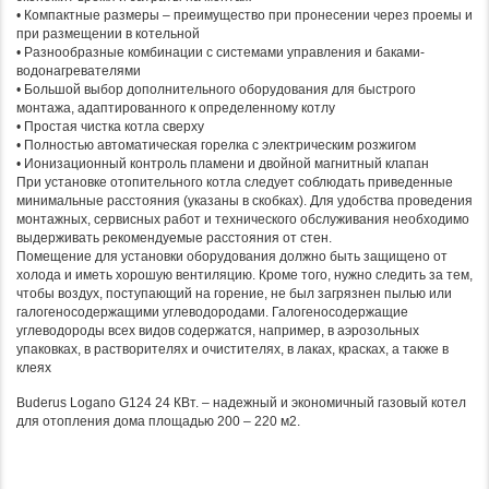
• Компактные размеры – преимущество при пронесении через проемы и
при размещении в котельной
• Разнообразные комбинации с системами управления и баками-
водонагревателями
• Большой выбор дополнительного оборудования для быстрого
монтажа, адаптированного к определенному котлу
• Простая чистка котла сверху
• Полностью автоматическая горелка с электрическим розжигом
• Ионизационный контроль пламени и двойной магнитный клапан
При установке отопительного котла следует соблюдать приведенные
минимальные расстояния (указаны в скобках). Для удобства проведения
монтажных, сервисных работ и технического обслуживания необходимо
выдерживать рекомендуемые расстояния от стен.
Помещение для установки оборудования должно быть защищено от
холода и иметь хорошую вентиляцию. Кроме того, нужно следить за тем,
чтобы воздух, поступающий на горение, не был загрязнен пылью или
галогеносодержащими углеводородами. Галогеносодержащие
углеводороды всех видов содержатся, например, в аэрозольных
упаковках, в растворителях и очистителях, в лаках, красках, а также в
клеях
Buderus Logano G124 24 КВт. – надежный и экономичный газовый котел
для отопления дома площадью 200 – 220 м2.