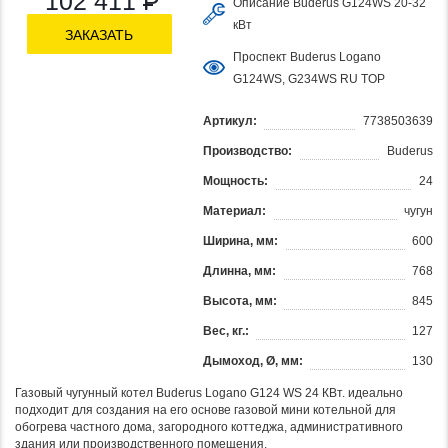
102 411
Р
Описание Buderus G124WS 20-32
кВт
ЗАКАЗАТЬ
Проспект Buderus Logano
G124WS, G234WS RU TOP
Артикул:
7738503639
Производство:
Buderus
Мощность:
24
Материал:
чугун
Ширина, мм:
600
Длинна, мм:
768
Высота, мм:
845
Вес, кг.:
127
Дымоход, Ø, мм:
130
Газовый чугунный котел Buderus Logano G124 WS 24 КВт. идеально
подходит для создания на его основе газовой мини котельной для
обогрева частного дома, загородного коттеджа, административного
здания или производственного помещения.