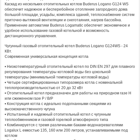
Каскад из нескольких отопительных котлов Buderus Logano G124 WS
обеспечит надежное и бесперебойное отопление загородного дома
большой площади, усадьбы, комплекса зданий, теплоснабжение систем
приточно-вытяжной вентиляции и снеготаяния, нагрев бассейна.
Применение автоматики Buderus Logamatic обеспечит экономичное и
удобное использование газовой котельной и возможность
дистанционного управления.
Чугунный газовый отопительный котел Buderus Logano G124WS - 24
КВт.
Современная универсальная концепция котла
• Низкотемпературный отопительный котел по DIN EN 297 для плавного
регулирования температуры котловой воды без цокольной
температуры (минимальной температуры котловой воды)
• Четыре сертифицированных типоразмера котла с номинальной
теплопроизводительностью от 20 до 32 кВт
• Отопительный котел предназначен для работы на природном газе H
или сжиженном газе P / B/P
• Конструкция котла с идеально подогнанными секциями из
высококачественного чугуна
• Испытанный и надежный отопительный котел с чугунным
теплообменником и газовой горелкой атмосферного типа
• Комбинируется с тремя различными баками-водонагревателями
Logalux L емкостью 135, 160 или 200 литров, устанавливаемыми под
котлом