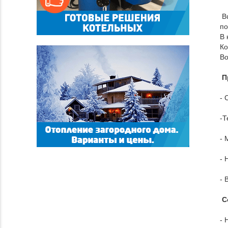
Bu
по
В 
Ко
Во
П
- 
-Т
- 
- 
- 
С
- 