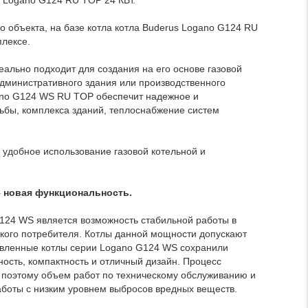
 Logano G124 RU TOP 24 КВт.
о объекта, на базе котла котла Buderus Logano G124 RU
лексе.
ально подходит для создания на его основе газовой
административного здания или производственного
gano G124 WS RU TOP обеспечит надежное и
ьбы, комплекса зданий, теплоснабжение систем
 удобное использование газовой котельной и
 новая функциональность.
24 WS является возможность стабильной работы в
йского потребителя. Котлы данной мощности допускают
овленные котлы серии Logano G124 WS сохранили
ность, компактность и отличный дизайн. Процесс
и, поэтому объем работ по техническому обслуживанию и
боты с низким уровнем выбросов вредных веществ.