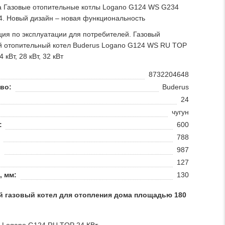
а Газовые отопительные котлы Logano G124 WS G234
. Новый дизайн – новая функциональность
ция по эксплуатации для потребителей. Газовый
й отопительный котел Buderus Logano G124 WS RU TOP
4 кВт, 28 кВт, 32 кВт
8732204648
во:
Buderus
24
чугун
:
600
788
:
987
127
, мм:
130
й газовый котел для отопления дома площадью 180