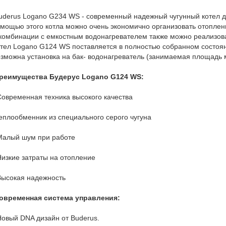
derus Logano G234 WS - современный надежный чугунный котел д
мощью этого котла можно очень экономично организовать отоплени
комбинации с емкостным водонагревателем также можно реализов
тел Logano G124 WS поставляется в полностью собранном состоян
зможна установка на бак- водонагреватель (занимаемая площадь 
реимущества Будерус Logano G124 WS:
Современная техника высокого качества
еплообменник из специального серого чугуна
Малый шум при работе
Низкие затраты на отопление
Высокая надежность
овременная система управления:
Новый DNA дизайн от Buderus.