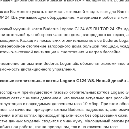
нашей фирме Вы можете заказать монтаж и наладку котла Buderus
к же Вы можете узнать стоимость котельной «под ключ» для Вашег
P 24 КВт, учитывающую оборудование, материалы и работы в комп
зовый чугунный котел Buderus Logano G124 WS RU TOP 24 КВт. иде
ни котельной для обогрева частного дома, загородного коттеджа, 
мещения. Каскад из нескольких отопительных котлов Buderus Lo
сперебойное отопление загородного дома большой площади, усад
иточно-вытяжной вентиляции и снеготаяния и нагрев бассейна.
именение автоматики Buderus Logamatic обеспечит экономичное и
зможность дистанционного управления.
азовые отопительные котлы Logano G124 WS. Новый дизайн –
сспорным преимуществом газовых отопительных котлов Logano G1
зовых сетях с низким давлением, что весьма актуально для росси
сплуатацию с подводимым давлением газа 10 мбар. При этом обн
новные качества, присущие котлам Buderus: надежность, экономич
рения в этих котлах происходит практически без образования саж
стке данных моделей сводится к минимуму. Малошумный режим ра
абильная работа, как на природном, так и на сжиженном газе.