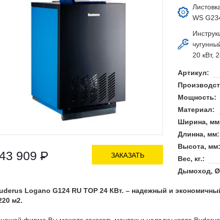
Листовк
WS G234
Инструк
чугунны
20 кВт, 2
Артикул:
Производст
Мощность:
Материал:
Ширина, мм
Длинна, мм:
Высота, мм
43 909
Р
ЗАКАЗАТЬ
Вес, кг.:
Дымоход, Ø
uderus Logano G124 RU TOP 24 КВт. – надежный и экономичны
220 м2.