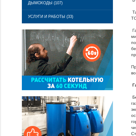
В 
ДЫМОХОДЫ (107)
Та
УСЛУГИ И РАБОТЫ (33)
TO
Га
ми
по
бе
пр
Пр
во
Г
Бе
га
эк
ос
го
чи
Ст