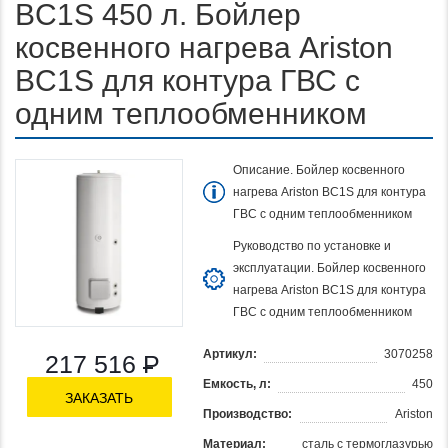
BC1S 450 л. Бойлер
косвенного нагрева Ariston
BC1S для контура ГВС с
одним теплообменником
Описание. Бойлер косвенного
нагрева Ariston BC1S для контура
ГВС с одним теплообменником
Руководство по установке и
эксплуатации. Бойлер косвенного
нагрева Ariston BC1S для контура
ГВС с одним теплообменником
Артикул:
3070258
217 516
Р
Емкость, л:
450
ЗАКАЗАТЬ
Производство:
Ariston
Материал:
сталь с термоглазурью