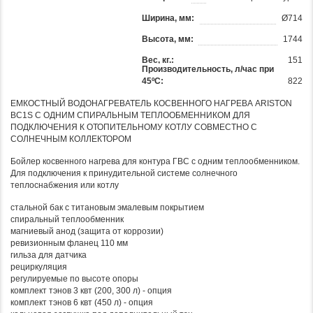
Ширина, мм:
Ø714
Высота, мм:
1744
Вес, кг.:
151
Производительность, л/час при
45ºС:
822
ЕМКОСТНЫЙ ВОДОНАГРЕВАТЕЛЬ КОСВЕННОГО НАГРЕВА ARISTON
BC1S С ОДНИМ СПИРАЛЬНЫМ ТЕПЛООБМЕННИКОМ ДЛЯ
ПОДКЛЮЧЕНИЯ К ОТОПИТЕЛЬНОМУ КОТЛУ СОВМЕСТНО С
СОЛНЕЧНЫМ КОЛЛЕКТОРОМ
Бойлер косвенного нагрева для контура ГВС с одним теплообменником.
Для подключения к принудительной системе солнечного
теплоснабжения или котлу
стальной бак с титановым эмалевым покрытием
спиральный теплообменник
магниевый анод (защита от коррозии)
ревизионным фланец 110 мм
гильза для датчика
рециркуляция
регулируемые по высоте опоры
комплект тэнов 3 квт (200, 300 л) - опция
комплект тэнов 6 квт (450 л) - опция