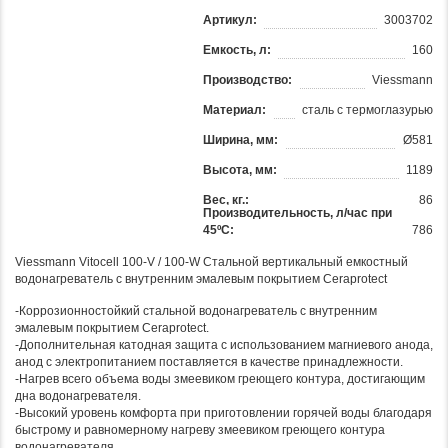
Артикул:
3003702
Емкость, л:
160
Производство:
Viessmann
Материал:
сталь с термоглазурью
Ширина, мм:
Ø581
Высота, мм:
1189
Вес, кг.:
86
Производительность, л/час при
45ºС:
786
Viessmann Vitocell 100-V / 100-W Стальной вертикальный емкостный
водонагреватель с внутренним эмалевым покрытием Ceraprotect
-Коррозионностойкий стальной водонагреватель с внутренним
эмалевым покрытием Ceraprotect.
-Дополнительная катодная защита с использованием магниевого анода,
анод с электропитанием поставляется в качестве принадлежности.
-Нагрев всего объема воды змеевиком греющего контура, достигающим
дна водонагревателя.
-Высокий уровень комфорта при приготовлении горячей воды благодаря
быстрому и равномерному нагреву змеевиком греющего контура
водонагревателя.