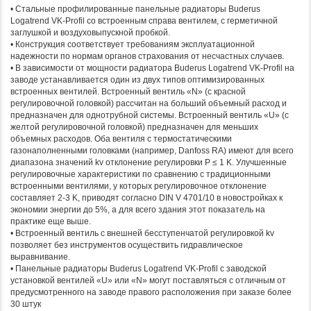
• Стальные профилированные панельные радиаторы Buderus
Logatrend VK-Profil со встроенным справа вентилем, с герметичной
заглушкой и воздуховыпускной пробкой.
• Конструкция соответствует требованиям эксплуатационной
надежности по нормам органов страхования от несчастных случаев.
• В зависимости от мощности радиатора Buderus Logatrend VK-Profil на
заводе устанавливается один из двух типов оптимизированных
встроенных вентилей. Встроенный вентиль «N» (с красной
регулировочной головкой) рассчитан на больший объемный расход и
предназначен для однотрубной системы. Встроенный вентиль «U» (с
желтой регулировочной головкой) предназначен для меньших
объемных расходов. Оба вентиля с термостатическими
газонаполненными головками (например, Danfoss RA) имеют для всего
диапазона значений kv отклонение регулировки P ≤ 1 K. Улучшенные
регулировочные характеристики по сравнению с традиционными
встроенными вентилями, у которых регулировочное отклонение
составляет 2-3 K, приводят согласно DIN V 4701/10 в новостройках к
экономии энергии до 5%, а для всего здания этот показатель на
практике еще выше.
• Встроенный вентиль с внешней бесступенчатой регулировкой kv
позволяет без инструментов осуществить гидравлическое
выравнивание.
• Панельные радиаторы Buderus Logatrend VK-Profil с заводской
установкой вентилей «U» или «N» могут поставляться с отличным от
предусмотренного на заводе правого расположения при заказе более
30 штук