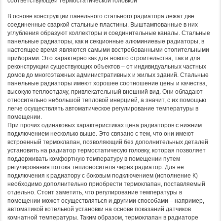
соответствующей термостатической головкой
В основе конструкции панельного стального радиатора лежат две
соединенные сваркой стальные пластины. Выштампованные в них
углубления образуют коллекторы и соединительные каналы. Стальные
панельные радиаторы, как и секционные алюминиевые радиаторы, в
настоящее время являются самыми востребованными отопительными
приборами. Это характерно как для нового строительства, так и для
реконструкции существующих объектов – от индивидуальных частных
домов до многоэтажных административных и жилых зданий. Стальные
панельные радиаторы имеют хорошее соотношение цены и качества,
высокую теплоотдачу, привлекательный внешний вид. Они обладают
относительно небольшой тепловой инерцией, а значит, с их помощью
легче осуществлять автоматическое регулирование температуры в
помещении.
При прочих одинаковых характеристиках цена радиаторов с нижним
подключением несколько выше. Это связано с тем, что они имеют
встроенный термоклапан, позволяющий без дополнительных деталей
установить на радиатор термостатичесую головку, которая позволяет
поддерживать комфортную температуру в помещении путем
регулирования потока теплоносителя через радиатор. Для ее
подключения к радиатору с боковым подключением (исполнение К)
необходимо дополнительно приобрести термоклапан, поставляемый
отдельно. Стоит заметить, что регулирование температуры в
помещении может осуществляться и другими способами – например,
автоматикой котельной установки на основе показаний датчиков
комнатной температуры. Таким образом, термоклапан в радиаторе