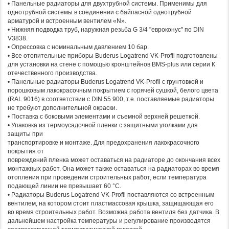
• Панельные радиаторы для двухтрубной системы. Применимы для
однотрубной системы в соединении с байпасной однотрубной
арматурой и встроенным вентилем «N».
• Нижняя подводка труб, наружная резьба G 3/4 "евроконус" по DIN
V3838.
• Опрессовка с номинальным давлением 10 бар.
• Все отопительные приборы Buderus Logatrend VK-Profil подготовлены
для установки на стене с помощью кронштейнов BMS-plus или серии К
отечественного производства.
• Панельные радиаторы Buderus Logatrend VK-Profil с грунтовкой и
порошковым лакокрасочным покрытием с горячей сушкой, белого цвета
(RAL 9016) в соответствии с DIN 55 900, т.е. поставляемые радиаторы
не требуют дополнительной окраски.
• Поставка с боковыми элементами и съемной верхней решеткой.
• Упаковка из термоусадочной пленки с защитными уголками для
защиты при
транспортировке и монтаже. Для предохранения лакокрасочного
покрытия от
повреждений пленка может оставаться на радиаторе до окончания всех
монтажных работ. Она может также оставаться на радиаторах во время
отопления при проведении строительных работ, если температура
подающей линии не превышает 60 °C.
• Радиаторы Buderus Logatrend VK-Profil поставляются со встроенным
вентилем, на котором стоит пластмассовая крышка, защищающая его
во время строительных работ. Возможна работа вентиля без датчика. В
дальнейшем настройка температуры и регулирование производятся