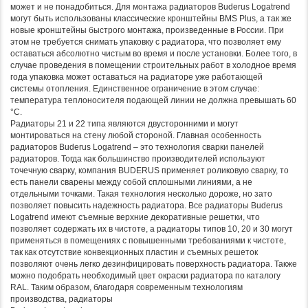
может и не понадобиться. Для монтажа радиаторов Buderus Logatrend
могут быть использованы классические кронштейны BMS Plus, а так же
новые кронштейны быстрого монтажа, произведенные в России. При
этом не требуется снимать упаковку с радиатора, что позволяет ему
оставаться абсолютно чистым во время и после установки. Более того, в
случае проведения в помещении строительных работ в холодное время
года упаковка может оставаться на радиаторе уже работающей
системы отопления. Единственное ограничение в этом случае:
температура теплоносителя подающей линии не должна превышать 60
°С.
Радиаторы 21 и 22 типа являются двусторонними и могут
монтироваться на стену любой стороной. Главная особенность
радиаторов Buderus Logatrend – это технология сварки панелей
радиаторов. Тогда как большинство производителей используют
точечную сварку, компания BUDERUS применяет роликовую сварку, то
есть панели сварены между собой сплошными линиями, а не
отдельными точками. Такая технология несколько дороже, но зато
позволяет повысить надежность радиатора. Все радиаторы Buderus
Logatrend имеют съемные верхние декоративные решетки, что
позволяет содержать их в чистоте, а радиаторы типов 10, 20 и 30 могут
применяться в помещениях с повышенными требованиями к чистоте,
так как отсутствие конвекционных пластин и съемных решеток
позволяют очень легко дезинфицировать поверхность радиатора. Также
можно подобрать необходимый цвет окраски радиатора по каталогу
RAL. Таким образом, благодаря современным технологиям
производства, радиаторы