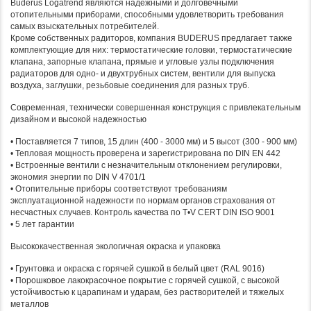
Buderus Logatrend являются надежными и долговечными
отопительными приборами, способными удовлетворить требования
самых взыскательных потребителей.
Кроме собственных радиторов, компания BUDERUS предлагает также
комплектующие для них: термостатические головки, термостатические
клапана, запорные клапана, прямые и угловые узлы подключения
радиаторов для одно- и двухтрубных систем, вентили для выпуска
воздуха, заглушки, резьбовые соединения для разных труб.
Современная, технически совершенная конструкция с привлекательным
дизайном и высокой надежностью
• Поставляется 7 типов, 15 длин (400 - 3000 мм) и 5 высот (300 - 900 мм)
• Тепловая мощность проверена и зарегистрирована по DIN EN 442
• Встроенные вентили с незначительным отклонением регулировки,
экономия энергии по DIN V 4701/1
• Отопительные приборы соответствуют требованиям
эксплуатационной надежности по нормам органов страхования от
несчастных случаев. Контроль качества по T•V CERT DIN ISO 9001
• 5 лет гарантии
Высококачественная экологичная окраска и упаковка
• Грунтовка и окраска с горячей сушкой в белый цвет (RAL 9016)
• Порошковое лакокрасочное покрытие с горячей сушкой, с высокой
устойчивостью к царапинам и ударам, без растворителей и тяжелых
металлов