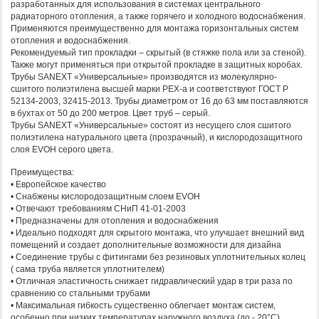
разработанных для использования в системах центрального
радиаторного отопления, а также горячего и холодного водоснабжения.
Применяются преимущественно для монтажа горизонтальных систем
отопления и водоснабжения.
Рекомендуемый тип прокладки – скрытый (в стяжке пола или за стеной).
Также могут применяться при открытой прокладке в защитных коробах.
Трубы SANEXT «Универсальные» производятся из молекулярно-
сшитого полиэтилена высшей марки РЕХ-а и соответствуют ГОСТ Р
52134-2003, 32415-2013. Трубы диаметром от 16 до 63 мм поставляются
в бухтах от 50 до 200 метров. Цвет труб – серый.
Трубы SANEXT «Универсальные» состоят из несущего слоя сшитого
полиэтилена натурального цвета (прозрачный), и кислородозащитного
слоя EVOH серого цвета.
Преимущества:
• Европейское качество
• Снабжены кислородозащитным слоем EVOH
• Отвечают требованиям СНиП 41-01-2003
• Предназначены для отопления и водоснабжения
• Идеально подходят для скрытого монтажа, что улучшает внешний вид
помещений и создает дополнительные возможности для дизайна
• Соединение трубы с фитингами без резиновых уплотнительных колец
( сама труба является уплотнителем)
• Отличная эластичность снижает гидравлический удар в три раза по
сравнению со стальными трубами
• Максимальная гибкость существенно облегчает монтаж систем,
особенно при низких температурах наружного воздуха (до - 20°С)