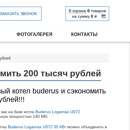
0
товаров
В корзине
ЗАКАЗАТЬ ЗВОНОК
на сумму
0
Р
ФОТОГАЛЕРЕЯ
КОНТАКТЫ
рублей
омить 200 тысяч рублей
вый котел buderus и сэкономить
ублей!!!
 как на базе котла
Buderus Logamax U072
льную мощностью 140
КВт
.
отлы
Buderus Logamax U072 35
КВт
можно объединить в