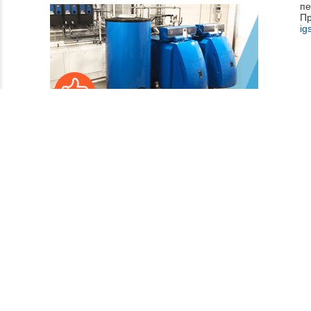
пе
Пр
ig