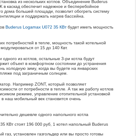
становка из нескольких котлов. Объединение Buderus
K в каскад обеспечит надежное и бесперебойное
го дома большей площади, позволит обогреть систему
ентиляции и поддержать нагрев бассейна.
лов
Buderus Logamax U072 35
КВт
будет иметь мощность
их потребностей в тепле, мощность такой котельной
модулироваться от 15 до 140 Квт.
и одного из котлов, остальные 3-ри котла будут
ержит объект в комфортном состоянии до устранения
нь холодную зиму, когда вы будете на январских
 пляже под заграничным солнцем.
матор. Например ZONT, который позволяет
симости от потребности в тепле. А так же работу котлов
висимом
режиме, управление отопительной установкой
 в наш мобильный век становится очень
ачительно дешевле одного напольного котла
 35
КВт
стоят 196 000
руб
, 1 котел напольный Buderus
й газ, установлен газгольдер или вы просто готовы