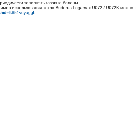
риодически заполнять газовые
балоны
.
имер использования котла Buderus Logamax U072 / U072K можно
shid=lk851vqyaggb