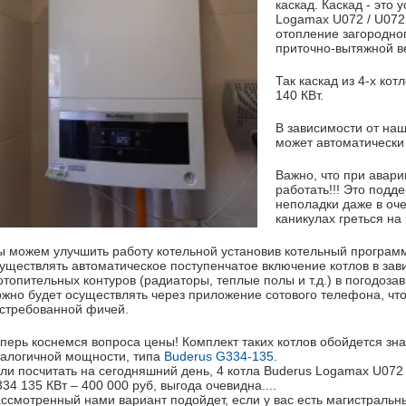
каскад. Каскад
-
это у
Logamax U072 / U072
отопление загородно
приточно-вытяжной в
Так каскад из 4-х кот
140
КВт
.
В зависимости от наш
может автоматически 
Важно, что при авари
работать!!! Это подд
неполадки даже в оче
каникулах греться на
 можем улучшить работу котельной установив котельный програм
уществлять автоматическое
поступенчатое
включение котлов в зави
отопительных контуров (радиаторы, теплые полы и т.д.) в
погодоза
жно будет осуществлять через приложение сотового телефона, что
стребованной
фичей
.
перь коснемся вопроса цены! Комплект таких котлов обойдется зн
алогичной мощности, типа
Buderus G334-135
.
ли посчитать на сегодняшний день, 4 котла Buderus Logamax U072
334 135
КВт
– 400 000
руб
, выгода очевидна....
ссмотренный нами вариант подойдет, если у вас есть магистральны