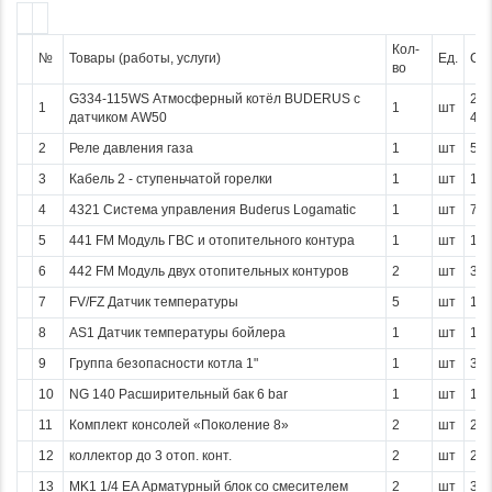
Кол-
№
Товары (работы, услуги)
Ед.
Су
во
G334-115WS Атмосферный котёл BUDERUS с
27
1
1
шт
датчиком AW50
488
2
Реле давления газа
1
шт
5 3
3
Кабель 2 - ступеньчатой горелки
1
шт
1 5
4
4321 Система управления Buderus Logamatic
1
шт
74 
5
441 FM Модуль ГВС и отопительного контура
1
шт
15 
6
442 FM Модуль двух отопительных контуров
2
шт
32 
7
FV/FZ Датчик температуры
5
шт
13 
8
AS1 Датчик температуры бойлера
1
шт
1 7
9
Группа безопасности котла 1"
1
шт
3 3
10
NG 140 Расширительный бак 6 bar
1
шт
12 
11
Комплект консолей «Поколение 8»
2
шт
2 5
12
коллектор до 3 отоп. конт.
2
шт
25 
13
MK1 1/4 EA Арматурный блок со смесителем
2
шт
37 