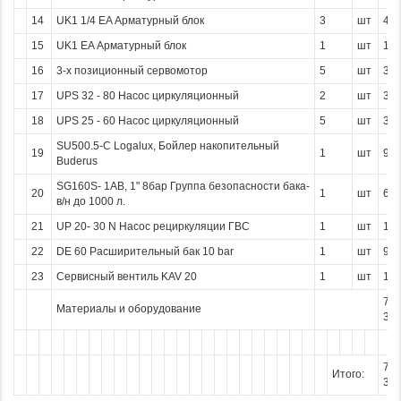
14
UK1 1/4 EA Арматурный блок
3
шт
41 
15
UK1 EA Арматурный блок
1
шт
10 
16
3-х позиционный сервомотор
5
шт
38 
17
UPS 32 - 80 Насос циркуляционный
2
шт
30 
18
UPS 25 - 60 Насос циркуляционный
5
шт
31 
SU500.5-C Logalux, Бойлер накопительный
19
1
шт
97 
Buderus
SG160S- 1AB, 1" 8бар Группа безопасности бака-
20
1
шт
6 2
в/н до 1000 л.
21
UP 20- 30 N Насос рециркуляции ГВС
1
шт
13 
22
DE 60 Расширительный бак 10 bar
1
шт
9 3
23
Сервисный вентиль KAV 20
1
шт
1 4
77
Материалы и оборудование
387
77
Итого:
387