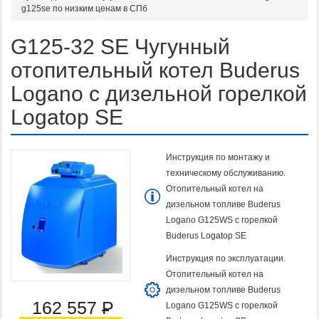
g125se по низким ценам в СПб
G125-32 SE Чугунный
отопительный котел Buderus
Logano c дизельной горелкой
Logatop SE
Инструкция по монтажу и
техническому обслуживанию.
Отопительный котел на
дизельном топливе Buderus
Logano G125WS с горелкой
Buderus Logatop SE
Инструкция по эксплуатации.
Отопительный котел на
дизельном топливе Buderus
162 557
Р
Logano G125WS с горелкой