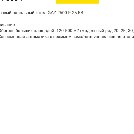
зовый напольный котел GAZ 2500 F 25 КВт.
исание:
Обогрев больших площадей: 120-500 м2 (модельный ряд 20, 25, 30, 
Современная автоматика с режимом зима/лето управляющая отопи
Подключение внешних регуляторов (Bosch Open Therm)
Неприхотливость к перепадам напряжения (176-230 В) и давления г
Модуляция мощности от 60%
Теплообменник из высококачественной стали толщиной 3 мм • Легка
Защита от замерзания
Высокая производительность при меньшем расходе газа, КПД до 9
Адаптация к российским условиям эксплуатации
Приготовление горячей воды в комбинации с бойлером косвенного
значение:
едназначен для отопления индивидуальных домов, дач и других о
новное топливо – природный газ, возможна перенастройка на сжиж
хническое оснащение:
альной теплообменник с толщиной стенки 3 мм
троенная автоматика, Подсветка дисплея
дулируемая горелка, КПД 92%