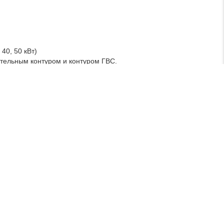
40, 50 кВт)
тельным контуром и контуром ГВС.
аза (5-25 мбар)
я установка и простая эксплуатация
2%
 нагрева Bosch WSTB
бъектов недвижимости площадью до 500 м кв.
еный газ.