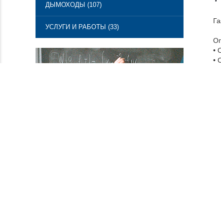
ДЫМОХОДЫ (107)
Га
УСЛУГИ И РАБОТЫ (33)
Оп
• 
• 
• 
• 
• 
• 
• 
• 
• 
• 
На
Пр
Ос
Те
Ст
Вс
Мо