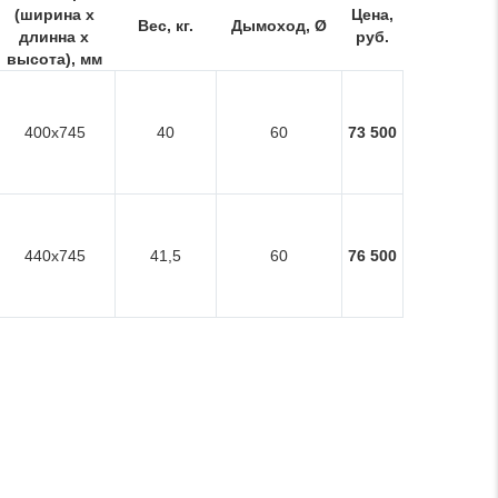
(ширина x
Цена,
Вес, кг.
Дымоход, Ø
длинна х
руб.
высота), мм
400x745
40
60
73 500
440x745
41,5
60
76 500