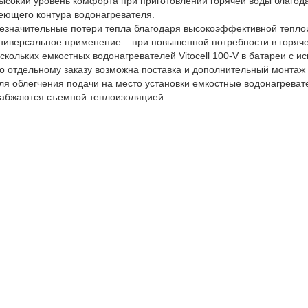
ысокий уровень комфорта при приготовлении горячей воды благод
еющего контура водонагревателя.
езначительные потери тепла благодаря высокоэффективной тепло
ниверсальное применение – при повышенной потребности в горяч
скольких емкостных водонагревателей Vitocell 100-V в батареи с 
о отдельному заказу возможна поставка и дополнительный монтаж э
ля облегчения подачи на место установки емкостные водонагреват
абжаются съемной теплоизоляцией.