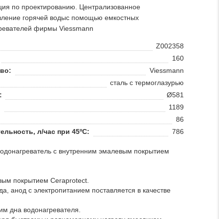
ция по проектированию. Централизованное
вление горячей водыс помощью емкостных
ревателей фирмы Viessmann
Z002358
160
во:
Viessmann
сталь с термоглазурью
:
Ø581
:
1189
86
льность, л/час при 45ºС:
786
 водонагреватель с внутренним эмалевым покрытием
вым покрытием Ceraprotect.
а, анод с электропитанием поставляется в качестве
им дна водонагревателя.