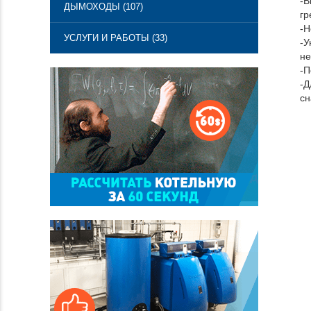
-В
ДЫМОХОДЫ (107)
гр
-Н
УСЛУГИ И РАБОТЫ (33)
-У
не
-П
-Д
сн