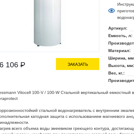
Инструк
пригото
водонаг
Артикул:
Емкость, л:
Производст
Материал:
Ширина, мм
6 106
Р
ЗАКАЗАТЬ
Высота, мм
Вес, кг.:
Производите
essmann Vitocell 100-V / 100-W Стальной вертикальный емкостный
raprotect
оррозионностойкий стальной водонагреватель с внутренним эмале
ополнительная катодная защита с использованием магниевого анод
инадлежности.
агрев всего объема воды змеевиком греющего контура, достигающ