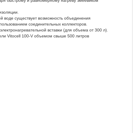
аря быстрому и равномерному нагреву змеевиком
изоляции.
ей воде существует возможность объединения
использованием соединительных коллекторов.
лектронагревательной вставки (для объема от 300 л).
ели Vitocell 100-V объемом свыше 500 литров