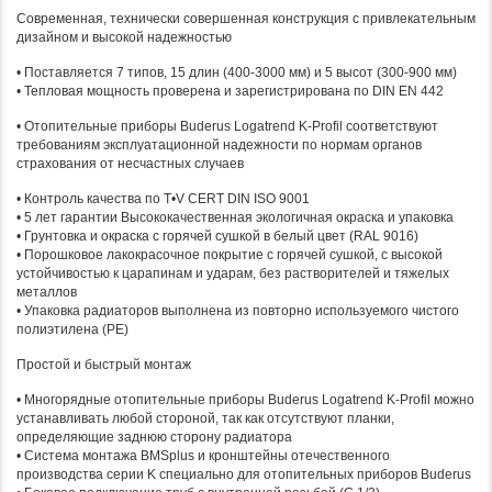
Современная, технически совершенная конструкция с привлекательным
дизайном и высокой надежностью
• Поставляется 7 типов, 15 длин (400-3000 мм) и 5 высот (300-900 мм)
• Тепловая мощность проверена и зарегистрирована по DIN EN 442
• Отопительные приборы Buderus Logatrend K-Profil соответствуют
требованиям эксплуатационной надежности по нормам органов
страхования от несчастных случаев
• Контроль качества по T•V CERT DIN ISO 9001
• 5 лет гарантии Высококачественная экологичная окраска и упаковка
• Грунтовка и окраска с горячей сушкой в белый цвет (RAL 9016)
• Порошковое лакокрасочное покрытие с горячей сушкой, с высокой
устойчивостью к царапинам и ударам, без растворителей и тяжелых
металлов
• Упаковка радиаторов выполнена из повторно используемого чистого
полиэтилена (PE)
Простой и быстрый монтаж
• Многорядные отопительные приборы Buderus Logatrend K-Profil можно
устанавливать любой стороной, так как отсутствуют планки,
определяющие заднюю сторону радиатора
• Система монтажа BMSplus и кронштейны отечественного
производства серии K специально для отопительных приборов Buderus