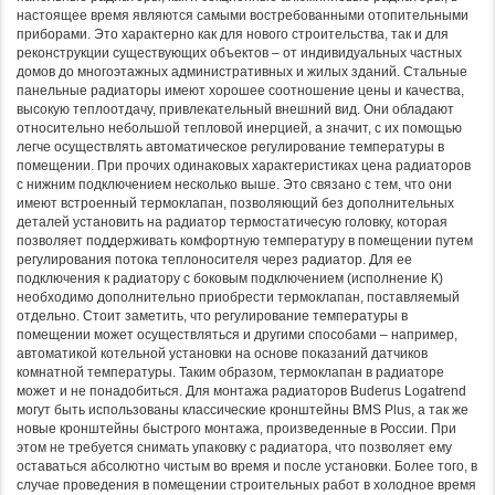
настоящее время являются самыми востребованными отопительными
приборами. Это характерно как для нового строительства, так и для
реконструкции существующих объектов – от индивидуальных частных
домов до многоэтажных административных и жилых зданий. Стальные
панельные радиаторы имеют хорошее соотношение цены и качества,
высокую теплоотдачу, привлекательный внешний вид. Они обладают
относительно небольшой тепловой инерцией, а значит, с их помощью
легче осуществлять автоматическое регулирование температуры в
помещении. При прочих одинаковых характеристиках цена радиаторов
с нижним подключением несколько выше. Это связано с тем, что они
имеют встроенный термоклапан, позволяющий без дополнительных
деталей установить на радиатор термостатичесую головку, которая
позволяет поддерживать комфортную температуру в помещении путем
регулирования потока теплоносителя через радиатор. Для ее
подключения к радиатору с боковым подключением (исполнение К)
необходимо дополнительно приобрести термоклапан, поставляемый
отдельно. Стоит заметить, что регулирование температуры в
помещении может осуществляться и другими способами – например,
автоматикой котельной установки на основе показаний датчиков
комнатной температуры. Таким образом, термоклапан в радиаторе
может и не понадобиться. Для монтажа радиаторов Buderus Logatrend
могут быть использованы классические кронштейны BMS Plus, а так же
новые кронштейны быстрого монтажа, произведенные в России. При
этом не требуется снимать упаковку с радиатора, что позволяет ему
оставаться абсолютно чистым во время и после установки. Более того, в
случае проведения в помещении строительных работ в холодное время