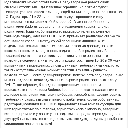
года упаковка может оставаться на радиаторе уже работающей
системы отопления. Единственное ограничение в этом случае:
температура теплоносителя подающей линии не должна превышать 60
°С. Радиаторы 21 и 22 типа являются двусторонними и могут
монтироваться на стену любой стороной. Главная особенность
радиаторов Buderus Logatrend – это технология сварки панелей
радиаторов. Тогда как большинство производителей используют
точечную сварку, компания BUDERUS применяет роликовую сварку, то
есть панели сварены между собой сплошными линиями, а не
отдельными точками. Такая технология несколько дороже, но зато
позволяет повысить надежность радиатора. Все радиаторы Buderus
Logatrend имеют съемные верхние декоративные решетки, что
позволяет содержать их в чистоте, а радиаторы типов 10, 20 и 30 могут
применяться в помещениях с повышенными требованиями к чистоте,
так как отсутствие конвекционных пластин и съемных решеток
позволяют очень легко дезинфицировать поверхность радиатора. Также
можно подобрать необходимый цвет окраски радиатора по каталогу
RAL. Таким образом, благодаря современным технологиям
производства, радиаторы Buderus Logatrend являются надежными и
долговечными отопительными приборами, способными удовлетворить
требования самых взыскательных потребителей. Кроме собственных
радиторов, компания BUDERUS предлагает также комплектующие для
них: термостатические головки, термостатические клапана, запорные
клапана, прямые и угловые узлы подключения радиаторов для одно- и
двухтрубных систем, вентили для выпуска воздуха, заглушки, резьбовые
соединения для разных труб.