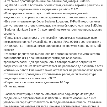
• Стальные профилированные панельные радиаторы Buderus
Logatrend K-Profil с боковыми элементами, съемной верхней решеткой и
четырьмя подключениями с внутренней резьбой G 1/2.
• Конструкция соответствует требованиям эксплуатационной
надежности по нормам органов страхования от несчастных случаев.
• Все отопительные приборы Buderus Logatrend K-Profil подготовлены
для установки на стене с помощью системы быстрого монтажа BMSplus
(Buderus-Montage System) и кронштейнов отечественного производства
серии К.
• Панельные радиаторы с грунтовкой и порошковым лакокрасочным
покрытием с горячей сушкой, белого цвета (RAL 9016) в соответствии с
DIN 55 900, т.е. поставляемые радиаторы не требуют дополнительной
окраски
• Упаковка радиаторов выполнена из повторно используемого чистого
полиэтилена (PE) с защитными уголками для безопасной
транспортировки. Для предохранения лакокрасочного покрытия от
повреждений пленка может оставаться на радиаторе до окончания всех
монтажных работ. Она может также оставаться на радиаторах во время
отопления при проведении строительных работ, если температура
подающей линии не превышает 60 °C.
• Опрессовка с номинальным давлением 10 бар.
• 5 лет гарантии.
В основе конструкции панельного стального радиатора лежат две
соединенные сваркой стальные пластины. Выштампованные в них
углубления образуют коллекторы и соединительные каналы. Стальные
панельные радиаторы, как и секционные алюминиевые радиаторы, в