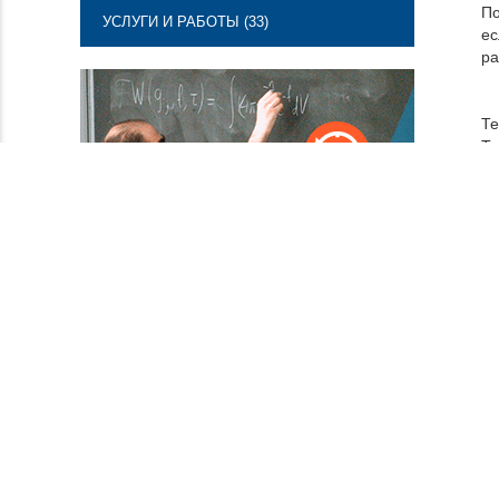
По
УСЛУГИ И РАБОТЫ (33)
ес
ра
Те
То
Ша
Вы
Дл
Ра
Ис
15
Ма
Цв
Об
Ги
Се
Га
Ра