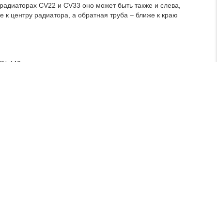
радиаторах CV22 и CV33 оно может быть также и слева,
 к центру радиатора, а обратная труба – ближе к краю
EN-442
00, 1600, 1800, 2000, 2300, 2600, 3000 мм
ропейской системы контроля качества ISO 9001.