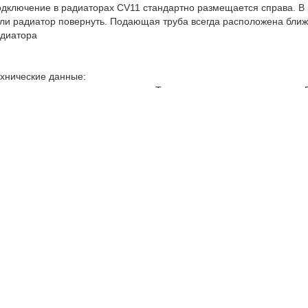
дключение в радиаторах CV11 стандартно размещается справа. В 
ли радиатор повернуть. Подающая труба всегда расположена ближе
диатора
хнические данные:
лщина листа панели радиаторов: Толщина стали в соответствии с 
г вертикальных водопроводных труб: 33 1/3 мм
сота радиаторов: 200, 300, 450, 500, 600, 900 мм
ина радиаторов: 400, 500, 600, 700, 800, 900, 1000, 1100, 1200, 14
бочее давление: 10 бар
пытательное давление: 13 бар (во время производства)
 бар (после установки)
ксимальная температура: 110°C
ет: RAL 9016 белоснежный, другие – на заказ
работка поверхностей: KTL II – катофорез второго поколения
гиенический сертификат: 77.01.06.490.П.08971.04.3
ртификат соответствия: POCC NL.MX03.H00695
рантия: 10 лет
лиаторы приборы «Пурмо» производятся с соблюдением правил ев