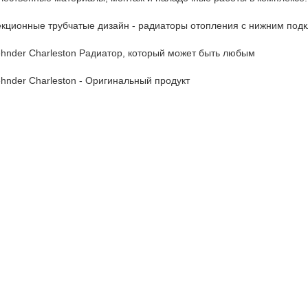
кционные трубчатые дизайн - радиаторы отопления с нижним подк
hnder Charleston Радиатор, который может быть любым
hnder Charleston - Оригинальный продукт
1930 году компания Zehnder зарегистрировала патент, которому б
хнологиях: появился первый в мире стальной трубчатый радиатор 
ого похожих отопительных приборов, функционирующих по такому
енно Zehnder Charleston.
мпания Zehnder, чья история насчитывает более 100 лет, гарантир
т отоплением и климатом, Zehnder производит высококачественны
arleston – это высококачественный немецкий продукт:
Произведен в Германии по новейшим технологиям.
Каждый радиатор в процессе производства проходит проверку на ге
Стопроцентный контроль качества на каждом этапе производства р
убчатый радиатор Zehnder Charleston заботится о комфортном кл
Значительная доля теплоотдачи приборов Charleston – тепловое и