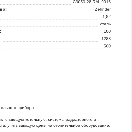
C3050-28 RAL 9016
во:
Zehnder
1,82
сталь
:
100
1288
:
500
тельного прибора.
 включающую котельную, системы радиаторного и
екта, учитывающую цены на отопительное оборудование,