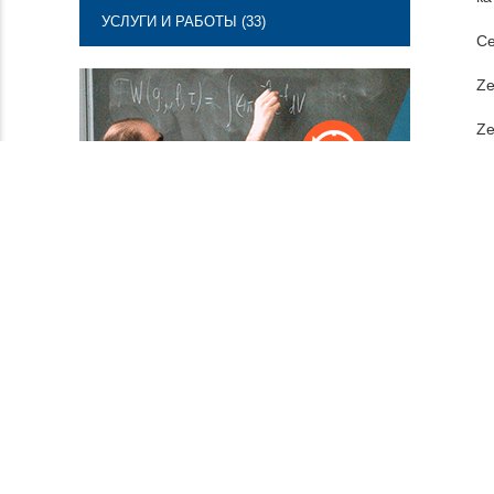
УСЛУГИ И РАБОТЫ (33)
Се
Ze
Ze
В 
те
мн
им
Ко
ле
Ch
• 
• 
• 
Тр
• 