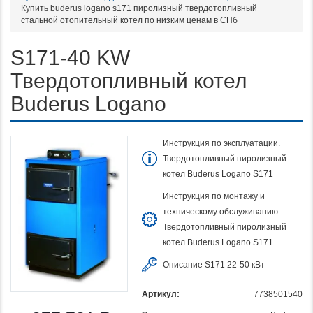
Купить buderus logano s171 пиролизный твердотопливный
стальной отопительный котел по низким ценам в СПб
S171-40 KW
Твердотопливный котел
Buderus Logano
Инструкция по эксплуатации.
Твердотопливный пиролизный
котел Buderus Logano S171
Инструкция по монтажу и
техническому обслуживанию.
Твердотопливный пиролизный
котел Buderus Logano S171
Описание S171 22-50 кВт
Артикул:
7738501540